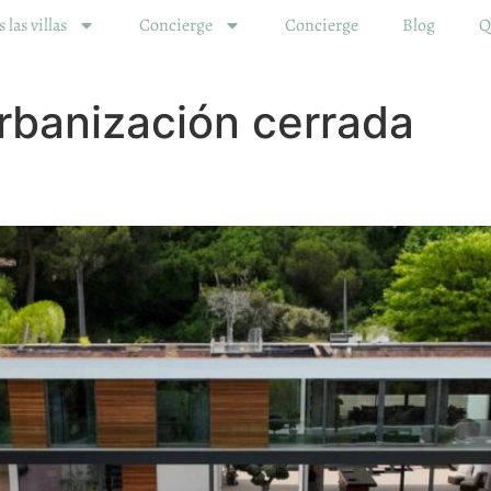
 las villas
Concierge
Concierge
Blog
Q
rbanización cerrada