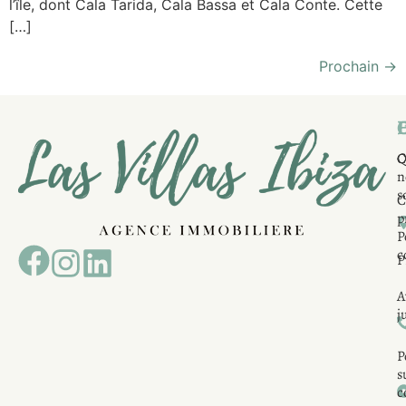
l’île, dont Cala Tarida, Cala Bassa et Cala Conte. Cette
[…]
Prochain
→
E
I
Q
C
C
n
s
C
p
P
c
P
A
j
P
s
c