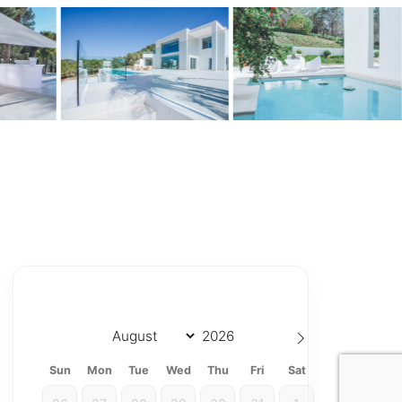
Sun
Mon
Tue
Wed
Thu
Fri
Sat