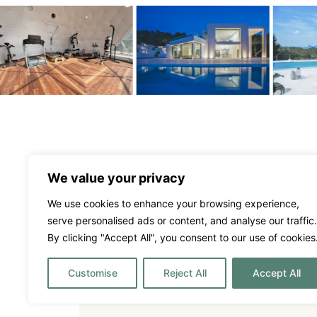
We value your privacy
Villa Adalyn
We use cookies to enhance your browsing experience,
36300€
Prix ​​par semaine à partir de :
serve personalised ads or content, and analyse our traffic.
San Agustin
By clicking "Accept All", you consent to our use of cookies
6
6
12
Customise
Reject All
Accept All