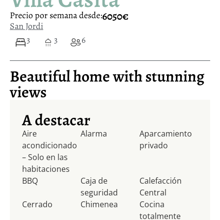
6050€
Precio por semana desde:
San Jordi
3
3
6
Beautiful home with stunning
views
A destacar
Aire
Alarma
Aparcamiento
acondicionado
privado
– Solo en las
habitaciones
BBQ
Caja de
Calefacción
seguridad
Central
Cerrado
Chimenea
Cocina
totalmente