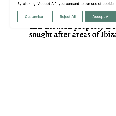
By clicking "Accept All", you consent to our use of cookies
5
4
10
Customise
Reject All
Accept All
This modern property is l
sought after areas of Ibiz
A destacar
Aire acondicionado
Alarma
Aparcamiento privado
Aptos para 
Caja de seguridad
Cocina tot
Familias
Parejas
Recomendado coche de
Sistema de
alquiler
Tumbonas
TV – Satélit
Vecinos
Vista al ma
Wifi