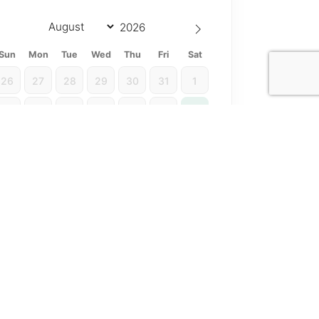
Sun
Mon
Tue
Wed
Thu
Fri
Sat
26
27
28
29
30
31
1
2
3
4
5
6
7
8
9
10
11
12
13
14
15
16
17
18
19
20
21
22
23
24
25
26
27
28
29
30
31
1
2
3
4
5
Ocupado
Disponible