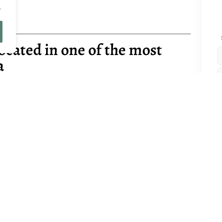
.
ocated in one of the most
a
Amigos
sillas de ruedas
BBQ
almente equipada
Comedor al aire libre
Piscina
 Música
Terrazas
e
Vallado
r
Vista urbana