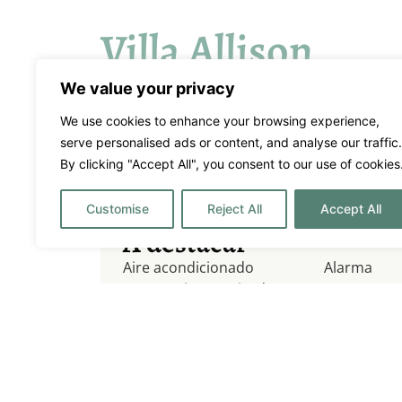
Villa Allison
9900€
Precio por semana desde:
We value your privacy
Cap Martinet
We use cookies to enhance your browsing experience,
6
6
12
serve personalised ads or content, and analyse our traffic.
By clicking "Accept All", you consent to our use of cookies
Stunning property in the 
Customise
Reject All
Accept All
A destacar
Aire acondicionado
Alarma
Aparcamiento privado
BBQ
Calefacción Central
CCTV
Comedor al aire libre
Desayuno c
Familias
Luna de Mie
Piscina
Piscina de 