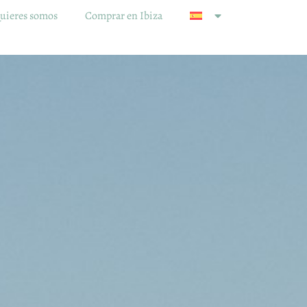
uieres somos
Comprar en Ibiza