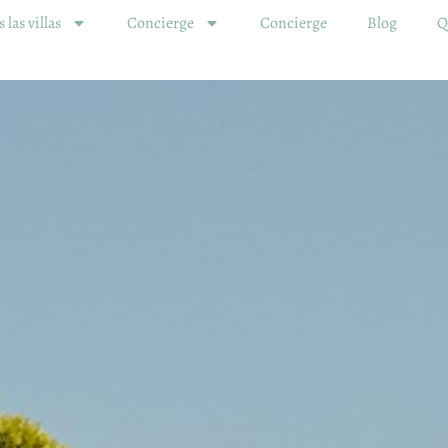
 las villas
Concierge
Concierge
Blog
Q