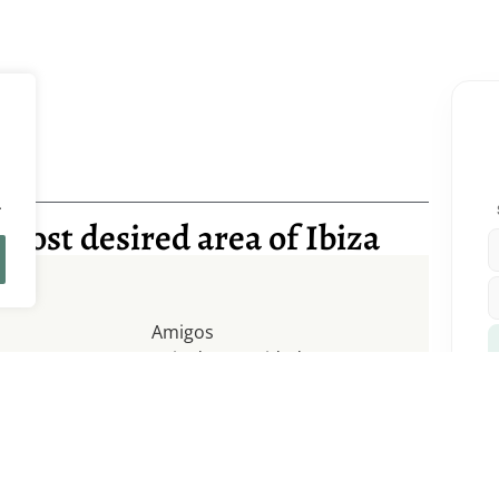
.
most desired area of Ibiza
Amigos
Caja de seguridad
Cocina totalmente equipada
hef
Enfriador de vino
l
Parejas
agua salada
Recomendado coche de
alquiler