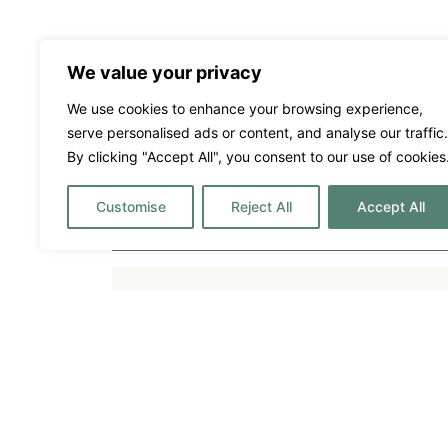
We value your privacy
Cana Celeste
We use cookies to enhance your browsing experience,
serve personalised ads or content, and analyse our traffic.
2750€
Precio por semana desde:
By clicking "Accept All", you consent to our use of cookies
Santa Eulalia
4
4
8
Customise
Reject All
Accept All
A destacar
Aire acondicionado – Solo en
Alarma
las habitaciones
Aparcamiento privado
BBQ
Calefacción Central
Cerrado
Cocina totalmente equipada
Comedor al 