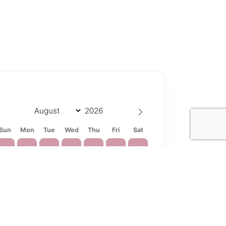
Sun
Mon
Tue
Wed
Thu
Fri
Sat
26
27
28
29
30
31
1
2
3
4
5
6
7
8
9
10
11
12
13
14
15
16
17
18
19
20
21
22