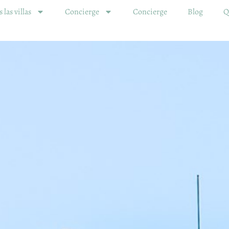
 las villas
Concierge
Concierge
Blog
Q