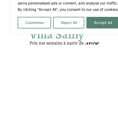
serve personalised ads or content, and analyse our traffic.
By clicking "Accept All", you consent to our use of cookies
Customise
Reject All
Accept All
Villa Samy
4510€
Prix ​​par semaine à partir de :
Cap Martinet
5
6
10
A destacar
Alarme
BBQ
Couples
Événeme
Fenced
Filming
Fully fitted kitchen
Garage
Office Space
Outdoor 