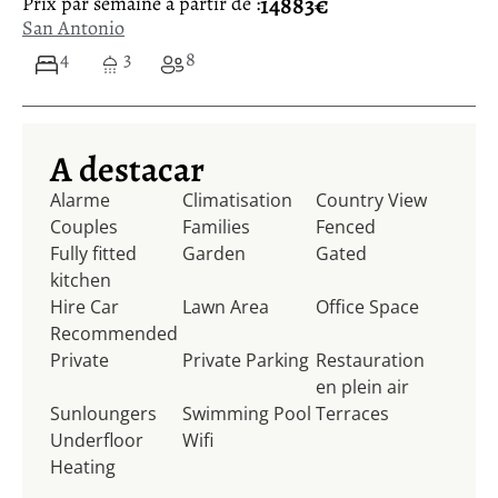
14883€
Prix ​​par semaine à partir de :
San Antonio
4
3
8
A destacar
Alarme
Climatisation
Country View
Couples
Families
Fenced
Fully fitted
Garden
Gated
kitchen
Hire Car
Lawn Area
Office Space
Recommended
Private
Private Parking
Restauration
en plein air
Sunloungers
Swimming Pool
Terraces
Underfloor
Wifi
Heating