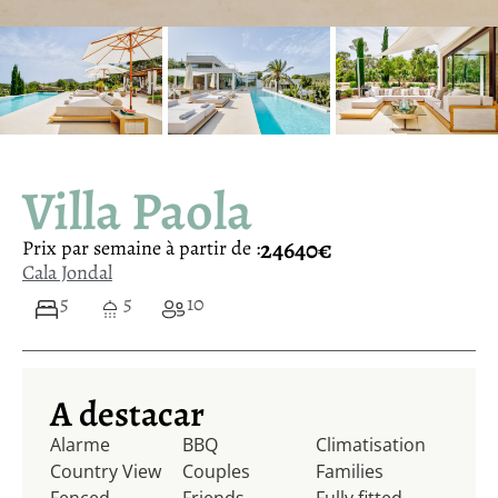
Villa Paola
24640€
Prix ​​par semaine à partir de :
Cala Jondal
5
5
10
A destacar
Alarme
BBQ
Climatisation
Country View
Couples
Families
Fenced
Friends
Fully fitted