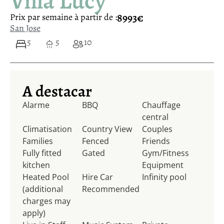
Villa Lucy
8993€
Prix ​​par semaine à partir de :
San Jose
5
5
10
A destacar
Alarme
BBQ
Chauffage
central
Climatisation
Country View
Couples
Families
Fenced
Friends
Fully fitted
Gated
Gym/Fitness
kitchen
Equipment
Heated Pool
Hire Car
Infinity pool
(additional
Recommended
charges may
apply)