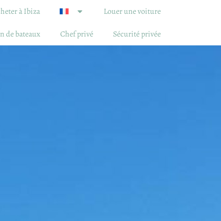
heter à Ibiza
Louer une voiture
n de bateaux
Chef privé
Sécurité privée