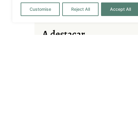
4
4
8
Customise
Reject All
Accept All
A destacar
Alarme
BBQ
Climatisation
Couples
Families
Friends
Fully fitted kitchen
Gated
Hire Car Recommended
Honeym
Music System
Office S
Safety Box
Sea View
Sunrise View
Swimmin
TV – Satellite
Wifi
La Villa Judith est une propriété impression
la mer, avec des vues absolument à couper le 