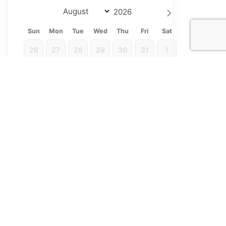
Sun
Mon
Tue
Wed
Thu
Fri
Sat
26
27
28
29
30
31
1
2
3
4
5
6
7
8
9
10
11
12
13
14
15
16
17
18
19
20
21
22
23
24
25
26
27
28
29
30
31
1
2
3
4
5
Ocupado
Disponible