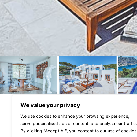
We value your privacy
Villa Judith
We use cookies to enhance your browsing experience,
serve personalised ads or content, and analyse our traffic.
47300€
Prix ​​par semaine à partir de :
By clicking "Accept All", you consent to our use of cookies
Cala Llonga