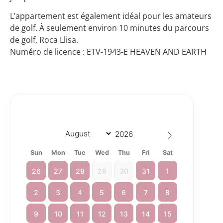
L’appartement est également idéal pour les amateurs
de golf. À seulement environ 10 minutes du parcours
de golf, Roca Llisa.
Numéro de licence : ETV-1943-E HEAVEN AND EARTH
Sun
Mon
Tue
Wed
Thu
Fri
Sat
26
27
28
29
30
31
1
2
3
4
5
6
7
8
9
10
11
12
13
14
15