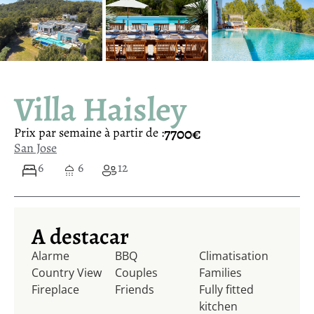
Villa Haisley
7700€
Prix ​​par semaine à partir de :
San Jose
6
6
12
A destacar
Alarme
BBQ
Climatisation
Country View
Couples
Families
Fireplace
Friends
Fully fitted
kitchen