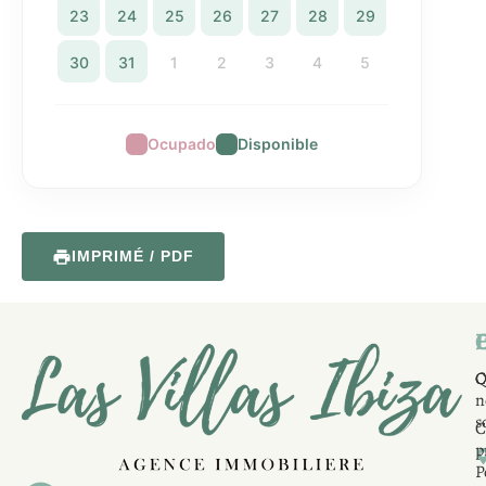
23
24
25
26
27
28
29
30
31
1
2
3
4
5
Ocupado
Disponible
IMPRIMÉ / PDF
E
I
Q
C
C
n
s
C
p
P