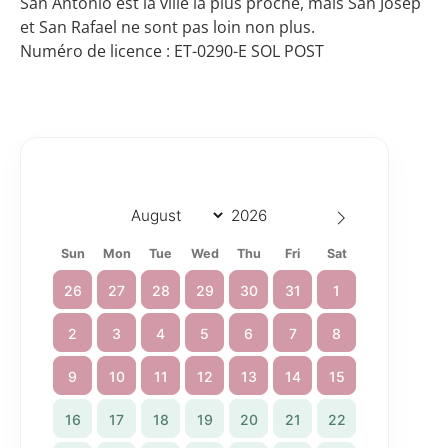
San Antonio est la ville la plus proche, mais San Josep
et San Rafael ne sont pas loin non plus.
Numéro de licence : ET-0290-E SOL POST
Sun
Mon
Tue
Wed
Thu
Fri
Sat
26
27
28
29
30
31
1
2
3
4
5
6
7
8
9
10
11
12
13
14
15
16
17
18
19
20
21
22